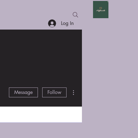
ore
Log In
More actions
Message
Follow