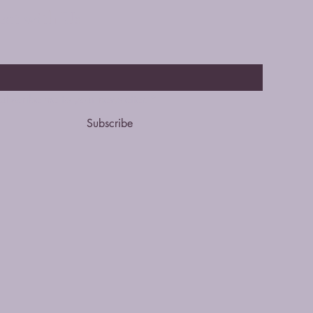
ct with Us
subscribe me to your newsletter.
*
Subscribe
olicy
lity Statement
Conditions
licy
Policy
Wix