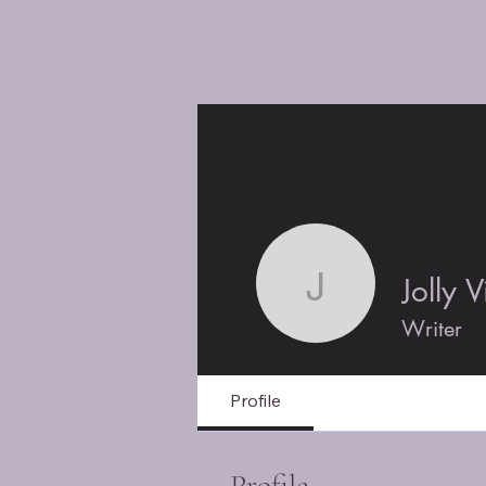
Myfictionworld
H
Jolly V
Jolly Vija
Writer
Profile
Profile