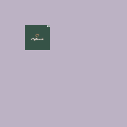
Myfictionworld
info@myfictionworld.in