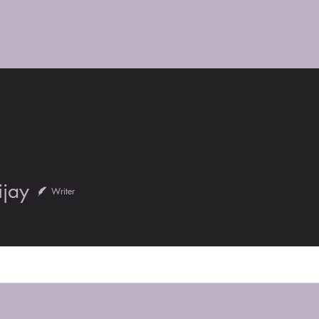
ome
Welcome
Products
Service List
About Us
M
ijay
y
Writer