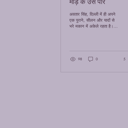
मोड़ के उस पार
अवतार सिंह, दिल्ली में ही अपने
एक पुराने, सीलन और यादों से
भरे मकान में अकेले रहता है।
उस घर के पुराने दरवाज़े पर जंग
लगे लोहे की घंटी है, जो अब
बहुत कम बजती है। अंदर की
दीवारों पर कुछ पुरानी तस्वीरें
लटकी हैं — बेटी कि शादी की,
98
0
5
एक तब कि जब बेटी स्कूल में
थी, और एक मुस्कुराती हुई
तस्वीर उनकी पत्नी की — जो
अब जीवित नहीं रहीं।