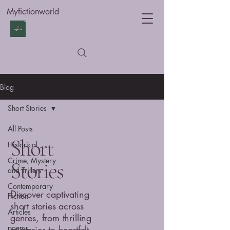
Myfictionworld
Blog
Short Stories
All Posts
Short
Historical
Crime, Mystery
Stories
and Trillers
Contemporary
Discover captivating
Fiction
short stories across
Articles
genres, from thrilling
poems
mysteries to heartfelt